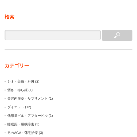
検索
カテゴリー
シミ・美白・肝斑
(2)
酒さ・赤ら顔
(1)
美容内服薬・サプリメント
(1)
ダイエット
(12)
低用量ピル・アフターピル
(1)
睡眠薬・睡眠障害
(3)
男のAGA・薄毛治療
(3)